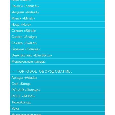
Зануси «Zanussi»
Индезит «Indesit»
Минск «Minsk»
Норд «Nord»
Стинол «Stinol»
Снайге «Snaige»
Свизер «Swizer»
Горенье «Gorenje»
Электролюкс «Electrolux»
Морозильные камеры
--- ТОРГОВОЕ ОБОРУДОВАНИЕ:
Ариада «Ariada»
Cold «Колд»
POLAIR «Полаир»
РОСС «ROSS»
ТехноХолод
Умка
Морозильные лари