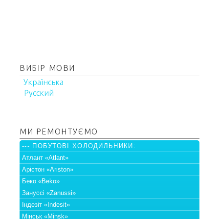
ВИБІР МОВИ
Українська
Русский
МИ РЕМОНТУЄМО
--- ПОБУТОВІ ХОЛОДИЛЬНИКИ:
Атлант «Atlant»
Арістон «Ariston»
Беко «Beko»
Зануссі «Zanussi»
Індезіт «Indesit»
Мінськ «Minsk»