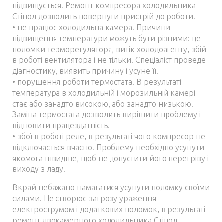
підвищується. Ремонт компресора холодильника
Стінол дозволить повернути пристрій до роботи.
• не працює холодильна камера. Причини
підвищення температури можуть бути різними: це
поломки терморегулятора, витік холодоагенту, збій
в роботі вентилятора і не тільки. Спеціаліст проведе
діагностику, виявить причину і усуне її.
• порушення роботи термостата. В результаті
температура в холодильній і морозильній камері
стає або занадто високою, або занадто низькою.
Заміна термостата дозволить вирішити проблему і
відновити працездатність.
• збої в роботі реле, в результаті чого компресор не
відключається вчасно. Проблему необхідно усунути
якомога швидше, щоб не допустити його перегріву і
виходу з ладу.
Вкрай небажано намагатися усунути поломку своїми
силами. Це створює загрозу ураження
електрострумом і додаткових поломок, в результаті
ремонт двокамерного холодильника Стінол