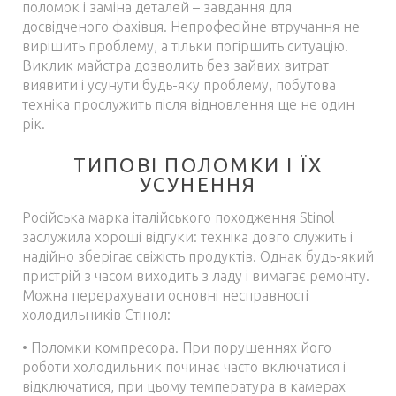
поломок і заміна деталей – завдання для
досвідченого фахівця. Непрофесійне втручання не
вирішить проблему, а тільки погіршить ситуацію.
Виклик майстра дозволить без зайвих витрат
виявити і усунути будь-яку проблему, побутова
техніка прослужить після відновлення ще не один
рік.
ТИПОВІ ПОЛОМКИ І ЇХ
УСУНЕННЯ
Російська марка італійського походження Stinol
заслужила хороші відгуки: техніка довго служить і
надійно зберігає свіжість продуктів. Однак будь-який
пристрій з часом виходить з ладу і вимагає ремонту.
Можна перерахувати основні несправності
холодильників Стінол:
• Поломки компресора. При порушеннях його
роботи холодильник починає часто включатися і
відключатися, при цьому температура в камерах