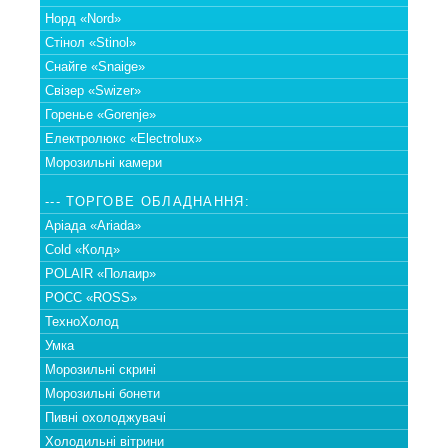
Норд «Nord»
Стінол «Stinol»
Снайге «Snaige»
Свізер «Swizer»
Горенье «Gorenje»
Електролюкс «Electrolux»
Морозильні камери
--- ТОРГОВЕ ОБЛАДНАННЯ:
Аріада «Ariada»
Cold «Колд»
POLAIR «Полаир»
РОСС «ROSS»
ТехноХолод
Умка
Морозильні скрині
Морозильні бонети
Пивні охолоджувачі
Холодильні вітрини