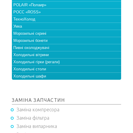
POLAIR «Полаир»
РОСС «ROSS»
ТехноХолод
Умка
Морозильні скрині
Морозильні бонети
Пивні охолоджувачі
Холодильні вітрини
Холодильні гірки (регали)
Холодильні столи
Холодильні шафи
ЗАМІНА ЗАПЧАСТИН
Заміна компресора
Заміна фільтра
Заміна випарника