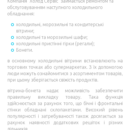
Компанія "Холод Сервіс" займається ремонтом та
обслуговуванням наступного холодильного
обладнання:
холодильні, морозильні та кондитерські
вітрини;
холодильні та морозильні шафи;
холодильні пристінні гірки (регали);
Бонети.
в основному холодильні вітрини встановлюють на
торгових точках або супермаркетах. З їх допомогою
люди можуть ознайомитися з асортиментом товарів,
при цьому зберігається свіжість продуктів.
вітрина-бонета надає можливість забезпечити
правильну викладку товару. Така функція
здійснюється за рахунок того, що бічні і фронтальні
стінки обладнані склопакетами. Високий рівень
популярності і затребуваності також досягається за
рахунок наявності додаткових решіток і різних
дільників.