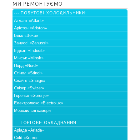
МИ РЕМОНТУЄМО
--- ПОБУТОВІ ХОЛОДИЛЬНИКИ:
Атлант «Atlant»
Арістон «Ariston»
Беко «Beko»
Зануссі «Zanussi»
Індезіт «Indesit»
Мінськ «Minsk»
Норд «Nord»
Стінол «Stinol»
Снайге «Snaige»
Свізер «Swizer»
Горенье «Gorenje»
Електролюкс «Electrolux»
Морозильні камери
--- ТОРГОВЕ ОБЛАДНАННЯ:
Аріада «Ariada»
Cold «Колд»