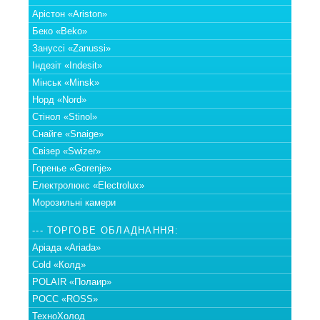
Арістон «Ariston»
Беко «Beko»
Зануссі «Zanussi»
Індезіт «Indesit»
Мінськ «Minsk»
Норд «Nord»
Стінол «Stinol»
Снайге «Snaige»
Свізер «Swizer»
Горенье «Gorenje»
Електролюкс «Electrolux»
Морозильні камери
--- ТОРГОВЕ ОБЛАДНАННЯ:
Аріада «Ariada»
Cold «Колд»
POLAIR «Полаир»
РОСС «ROSS»
ТехноХолод