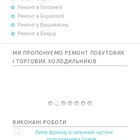
Ремонт в Гостомелі
Ремонт в Борисполі
Ремонт у Вишневому
Ремонт в Боярці
МИ ПРОПОНУЄМО РЕМОНТ ПОБУТОВИХ
І ТОРГОВИХ ХОЛОДИЛЬНИКІВ
Стинол «Stinol»
Swizer «Swizer»
Норд «Nord»
Beko «BEKO»
ВИКОНАНІ РОБОТИ