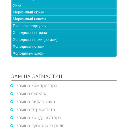
Умка
Морозильні скрині
Морозильні бонети
Пивні охолоджувачі
Холодильні вітрини
Холодильні гірки (регали)
Холодильні столи
Холодильні шафи
ЗАМІНА ЗАПЧАСТИН
Заміна компресора
Заміна фільтра
Заміна випарника
Заміна термостата
Заміна конденсатора
Заміна пускового реле