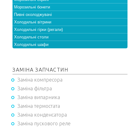
Морозильні бонети
Пивні охолоджувачі
Холодильні вітрини
Холодильні гірки (регали)
Холодильні столи
Холодильні шафи
ЗАМІНА ЗАПЧАСТИН
Заміна компресора
Заміна фільтра
Заміна випарника
Заміна термостата
Заміна конденсатора
Заміна пускового реле