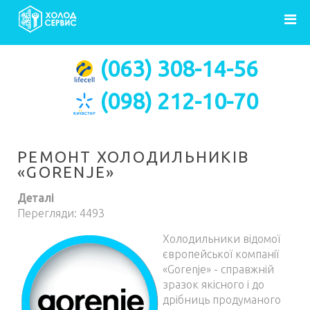
Головна
Ремонт
Гореньє «Gorenje»
(063) 308-14-56
(098) 212-10-70
РЕМОНТ ХОЛОДИЛЬНИКІВ
«GORENJE»
Деталі
Перегляди: 4493
Холодильники відомої
європейської компанії
«Gorenje» - справжній
зразок якісного і до
дрібниць продуманого