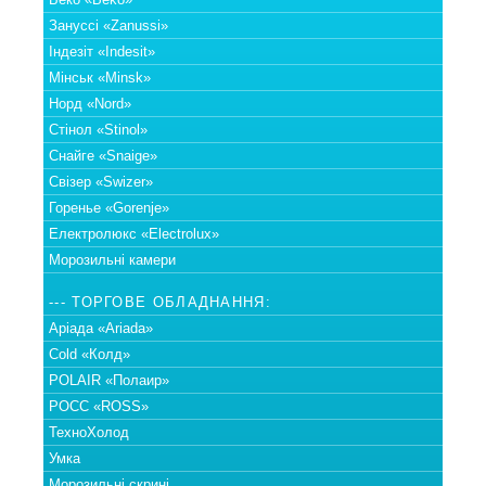
Зануссі «Zanussi»
Індезіт «Indesit»
Мінськ «Minsk»
Норд «Nord»
Стінол «Stinol»
Снайге «Snaige»
Свізер «Swizer»
Горенье «Gorenje»
Електролюкс «Electrolux»
Морозильні камери
--- ТОРГОВЕ ОБЛАДНАННЯ:
Аріада «Ariada»
Cold «Колд»
POLAIR «Полаир»
РОСС «ROSS»
ТехноХолод
Умка
Морозильні скрині