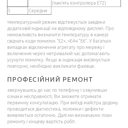
(пам'ять контролера Е72)
5
Середня
температурний режим відстежується завдяки
додатковій індикації на відповідному дисплеї. Про
неможливість визначити температуру в камері
свідчать коди помилок "Е2», «Е4»і "Е6". У багатьох
випадках відключення агрегату про мережу і
включення через нетривалий час допомагають
усунути помилку. Якщо ж індикація висвічується
повторно, необхідно викликати фахівця.
ПРОФЕСІЙНИЙ РЕМОНТ
звернувшись до нас по телефону і озвучивши
ознаки несправності, Ви зможете отримати
первинну консультацію. При виїзді майстра додому
проводиться діагностика, поломки і дефекти
виявляється остаточно. Далі ми визначаємо план
ремонту і кінцеву вартість робіт.