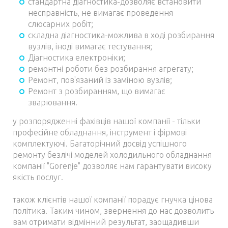
стандартна діагностика-дозволяє встановити
несправність, не вимагає проведення
слюсарних робіт;
складна діагностика-можлива в ході розбирання
вузлів, іноді вимагає тестування;
Діагностика електроніки;
ремонтні роботи без розбирання агрегату;
Ремонт, пов'язаний із заміною вузлів;
Ремонт з розбиранням, що вимагає
зварювання.
у розпорядженні фахівців нашої компанії - тільки
професійне обладнання, інструмент і фірмові
комплектуючі. Багаторічний досвід успішного
ремонту безлічі моделей холодильного обладнання
компанії "Gorenje" дозволяє нам гарантувати високу
якість послуг.
також клієнтів нашої компанії порадує гнучка цінова
політика. Таким чином, звернення до нас дозволить
вам отримати відмінний результат, заощадивши