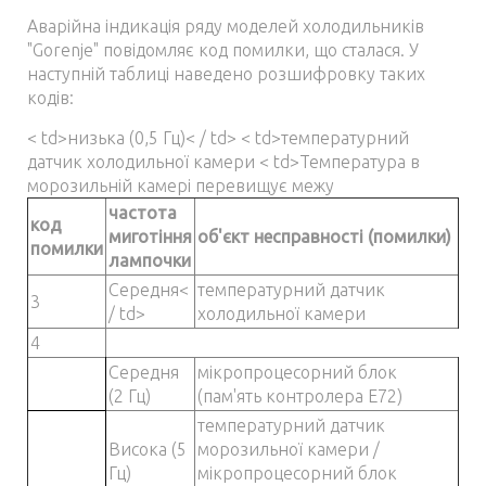
Аварійна індикація ряду моделей холодильників
"Gorenje" повідомляє код помилки, що сталася. У
наступній таблиці наведено розшифровку таких
кодів:
< td>низька (0,5 Гц)< / td> < td>температурний
датчик холодильної камери < td>Температура в
морозильній камері перевищує межу
частота
код
миготіння
об'єкт несправності (помилки)
помилки
лампочки
Середня<
температурний датчик
3
/ td>
холодильної камери
4
Середня
мікропроцесорний блок
(2 Гц)
(пам'ять контролера Е72)
температурний датчик
Висока (5
морозильної камери /
Гц)
мікропроцесорний блок