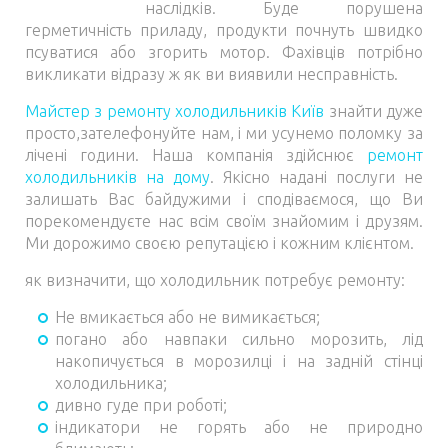
наслідків. Буде порушена
герметичність приладу, продукти почнуть швидко
псуватися або згорить мотор. Фахівців потрібно
викликати відразу ж як ви виявили несправність.
Майстер з ремонту холодильників Київ
знайти дуже
просто,зателефонуйте нам, і ми усунемо поломку за
лічені години. Наша компанія здійснює
ремонт
холодильників на дому
. Якісно надані послуги не
залишать Вас байдужими і сподіваємося, що Ви
порекомендуєте нас всім своїм знайомим і друзям.
Ми дорожимо своєю репутацією і кожним клієнтом.
як визначити, що холодильник потребує ремонту:
Не вмикається або не вимикається;
погано або навпаки сильно морозить, лід
накопичується в морозилці і на задній стінці
холодильника;
дивно гуде при роботі;
індикатори не горять або не природно