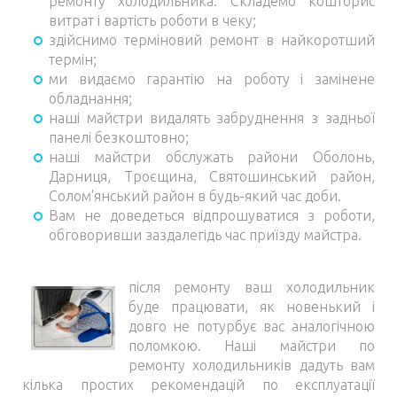
ремонту холодильника. Складемо кошторис
витрат і вартість роботи в чеку;
здійснимо терміновий ремонт в найкоротший
термін;
ми видаємо гарантію на роботу і замінене
обладнання;
наші майстри видалять забруднення з задньої
панелі безкоштовно;
наші майстри обслужать райони Оболонь,
Дарниця, Троєщина, Святошинський район,
Солом'янський район в будь-який час доби.
Вам не доведеться відпрошуватися з роботи,
обговоривши заздалегідь час приїзду майстра.
після ремонту ваш холодильник
буде працювати, як новенький і
довго не потурбує вас аналогічною
поломкою. Наші майстри по
ремонту холодильників дадуть вам
кілька простих рекомендацій по експлуатації