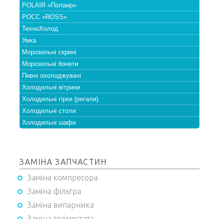
POLAIR «Полаир»
РОСС «ROSS»
ТехноХолод
Умка
Морозильні скрині
Морозильні бонети
Пивні охолоджувачі
Холодильні вітрини
Холодильні гірки (регали)
Холодильні столи
Холодильні шафи
ЗАМІНА ЗАПЧАСТИН
Заміна компресора
Заміна фільтра
Заміна випарника
Заміна термостата