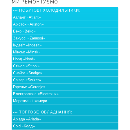
МИ РЕМОНТУЄМО
--- ПОБУТОВІ ХОЛОДИЛЬНИКИ:
Атлант «Atlant»
Арістон «Ariston»
Беко «Beko»
Зануссі «Zanussi»
Індезіт «Indesit»
Мінськ «Minsk»
Норд «Nord»
Стінол «Stinol»
Снайге «Snaige»
Свізер «Swizer»
Горенье «Gorenje»
Електролюкс «Electrolux»
Морозильні камери
--- ТОРГОВЕ ОБЛАДНАННЯ:
Аріада «Ariada»
Cold «Колд»