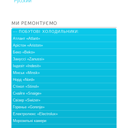
Русский
МИ РЕМОНТУЄМО
--- ПОБУТОВІ ХОЛОДИЛЬНИКИ:
Атлант «Atlant»
Арістон «Ariston»
Беко «Beko»
Зануссі «Zanussi»
Індезіт «Indesit»
Мінськ «Minsk»
Норд «Nord»
Стінол «Stinol»
Снайге «Snaige»
Свізер «Swizer»
Горенье «Gorenje»
Електролюкс «Electrolux»
Морозильні камери