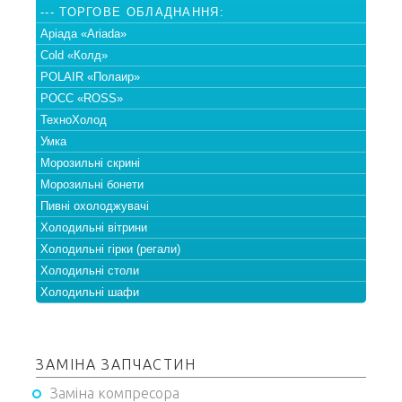
--- ТОРГОВЕ ОБЛАДНАННЯ:
Аріада «Ariada»
Cold «Колд»
POLAIR «Полаир»
РОСС «ROSS»
ТехноХолод
Умка
Морозильні скрині
Морозильні бонети
Пивні охолоджувачі
Холодильні вітрини
Холодильні гірки (регали)
Холодильні столи
Холодильні шафи
ЗАМІНА ЗАПЧАСТИН
Заміна компресора